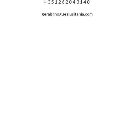
+351262843148
geral@nogueslusitania.com