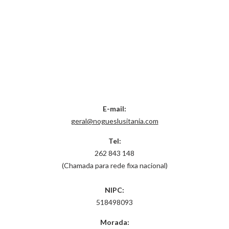
E-mail:
geral@nogueslusitania.com
Tel:
262 843 148
(Chamada para rede fixa nacional)
NIPC:
518498093
Morada: